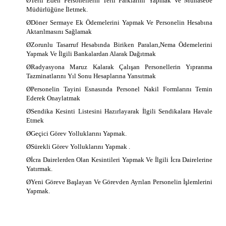
Ø
Terfi Eden Personellerin Terfi Farklarını Yapmak Ve Muhasebe
Müdürlüğüne İletmek.
Ø
Döner Sermaye Ek Ödemelerini Yapmak Ve Personelin Hesabına
Aktarılmasını Sağlamak
Ø
Zorunlu Tasarruf Hesabında Biriken Paraları,Nema Ödemelerini
Yapmak Ve İlgili Bankalardan Alarak Dağıtmak
Ø
Radyasyona Maruz Kalarak Çalışan Personellerin Yıpranma
Tazminatlarını Yıl Sonu Hesaplarına Yansıtmak
Ø
Personelin Tayini Esnasında Personel Nakil Formlarını Temin
Ederek Onaylatmak
Ø
Sendika Kesinti Listesini Hazırlayarak İlgili Sendikalara Havale
Etmek
Ø
Geçici Görev Yolluklarını Yapmak.
Ø
Sürekli Görev Yolluklarını Yapmak .
Ø
İcra Dairelerden Olan Kesintileri Yapmak Ve İlgili İcra Dairelerine
Yatırmak.
Ø
Yeni Göreve Başlayan Ve Görevden Ayrılan Personelin İşlemlerini
Yapmak.