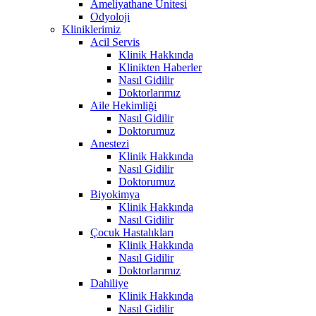
Ameliyathane Ünitesi
Odyoloji
Kliniklerimiz
Acil Servis
Klinik Hakkında
Klinikten Haberler
Nasıl Gidilir
Doktorlarımız
Aile Hekimliği
Nasıl Gidilir
Doktorumuz
Anestezi
Klinik Hakkında
Nasıl Gidilir
Doktorumuz
Biyokimya
Klinik Hakkında
Nasıl Gidilir
Çocuk Hastalıkları
Klinik Hakkında
Nasıl Gidilir
Doktorlarımız
Dahiliye
Klinik Hakkında
Nasıl Gidilir