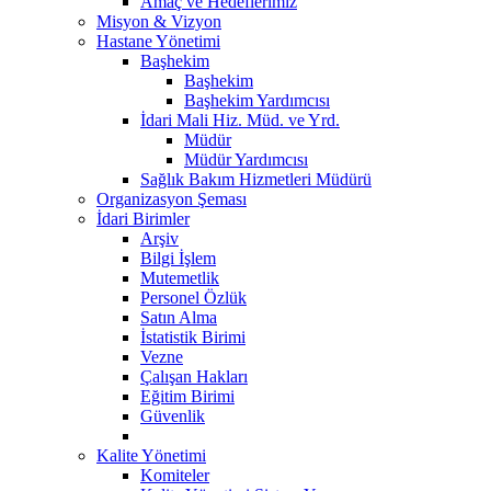
Amaç ve Hedeflerimiz
Misyon & Vizyon
Hastane Yönetimi
Başhekim
Başhekim
Başhekim Yardımcısı
İdari Mali Hiz. Müd. ve Yrd.
Müdür
Müdür Yardımcısı
Sağlık Bakım Hizmetleri Müdürü
Organizasyon Şeması
İdari Birimler
Arşiv
Bilgi İşlem
Mutemetlik
Personel Özlük
Satın Alma
İstatistik Birimi
Vezne
Çalışan Hakları
Eğitim Birimi
Güvenlik
Kalite Yönetimi
Komiteler