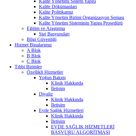
Kalite Yönetimi Sistem Yapısı
Kalite Dökümanları
Kalite Politikamız
Kalite Yönetim Birimi Organizasyon Şeması
Kalite Yönetim Sisteminin Yapısı Prosedürü
Eğitim ve Araştırma
Staj Başvuruları
Bilgi Güvenliği
Hizmet Binalarımız
A Blok
B Blok
C Blok
Tıbbi Birimler
Özellikli Hizmetler
Yoğun Bakım
Klinik Hakkında
İletişim
Diyaliz
Klinik Hakkında
İletişim
Evde Sağlık Hizmetleri
Klinik Hakkında
İletişim
EVDE SAĞLIK HİZMETLERİ
BAŞVURU ALGORİTMASI