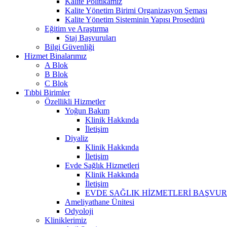
Kalite Politikamız
Kalite Yönetim Birimi Organizasyon Şeması
Kalite Yönetim Sisteminin Yapısı Prosedürü
Eğitim ve Araştırma
Staj Başvuruları
Bilgi Güvenliği
Hizmet Binalarımız
A Blok
B Blok
C Blok
Tıbbi Birimler
Özellikli Hizmetler
Yoğun Bakım
Klinik Hakkında
İletişim
Diyaliz
Klinik Hakkında
İletişim
Evde Sağlık Hizmetleri
Klinik Hakkında
İletişim
EVDE SAĞLIK HİZMETLERİ BAŞVU
Ameliyathane Ünitesi
Odyoloji
Kliniklerimiz