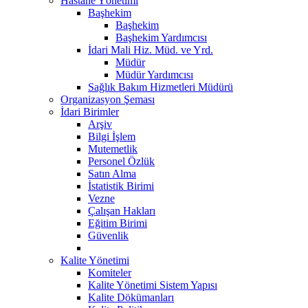
Hastane Yönetimi
Başhekim
Başhekim
Başhekim Yardımcısı
İdari Mali Hiz. Müd. ve Yrd.
Müdür
Müdür Yardımcısı
Sağlık Bakım Hizmetleri Müdürü
Organizasyon Şeması
İdari Birimler
Arşiv
Bilgi İşlem
Mutemetlik
Personel Özlük
Satın Alma
İstatistik Birimi
Vezne
Çalışan Hakları
Eğitim Birimi
Güvenlik
Kalite Yönetimi
Komiteler
Kalite Yönetimi Sistem Yapısı
Kalite Dökümanları