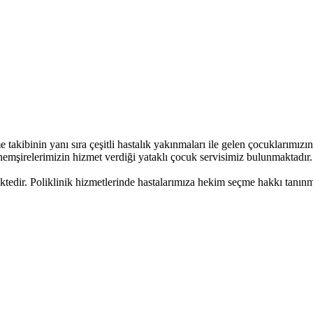
kibinin yanı sıra çeşitli hastalık yakınmaları ile gelen çocuklarımızın t
 hemşirelerimizin hizmet verdiği yataklı çocuk servisimiz bulunmaktadır.
ktedir. Poliklinik hizmetlerinde hastalarımıza hekim seçme hakkı tanınm