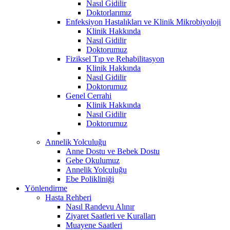
Nasıl Gidilir
Doktorlarımız
Enfeksiyon Hastalıkları ve Klinik Mikrobiyoloji
Klinik Hakkında
Nasıl Gidilir
Doktorumuz
Fiziksel Tıp ve Rehabilitasyon
Klinik Hakkında
Nasıl Gidilir
Doktorumuz
Genel Cerrahi
Klinik Hakkında
Nasıl Gidilir
Doktorumuz
Annelik Yolculuğu
Anne Dostu ve Bebek Dostu
Gebe Okulumuz
Annelik Yolculuğu
Ebe Polikliniği
Yönlendirme
Hasta Rehberi
Nasıl Randevu Alınır
Ziyaret Saatleri ve Kuralları
Muayene Saatleri