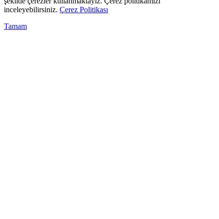
şekilde çerezler kullanmaktayız. Çerez politikamızı
inceleyebilirsiniz.
Çerez Politikası
Tamam