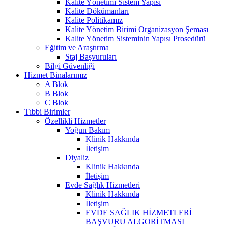
Kalite Yönetimi Sistem Yapısı
Kalite Dökümanları
Kalite Politikamız
Kalite Yönetim Birimi Organizasyon Şeması
Kalite Yönetim Sisteminin Yapısı Prosedürü
Eğitim ve Araştırma
Staj Başvuruları
Bilgi Güvenliği
Hizmet Binalarımız
A Blok
B Blok
C Blok
Tıbbi Birimler
Özellikli Hizmetler
Yoğun Bakım
Klinik Hakkında
İletişim
Diyaliz
Klinik Hakkında
İletişim
Evde Sağlık Hizmetleri
Klinik Hakkında
İletişim
EVDE SAĞLIK HİZMETLERİ
BAŞVURU ALGORİTMASI