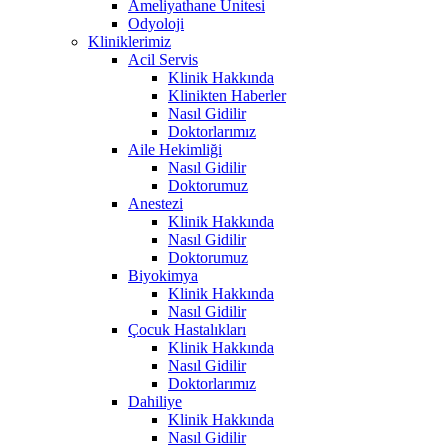
Ameliyathane Ünitesi
Odyoloji
Kliniklerimiz
Acil Servis
Klinik Hakkında
Klinikten Haberler
Nasıl Gidilir
Doktorlarımız
Aile Hekimliği
Nasıl Gidilir
Doktorumuz
Anestezi
Klinik Hakkında
Nasıl Gidilir
Doktorumuz
Biyokimya
Klinik Hakkında
Nasıl Gidilir
Çocuk Hastalıkları
Klinik Hakkında
Nasıl Gidilir
Doktorlarımız
Dahiliye
Klinik Hakkında
Nasıl Gidilir