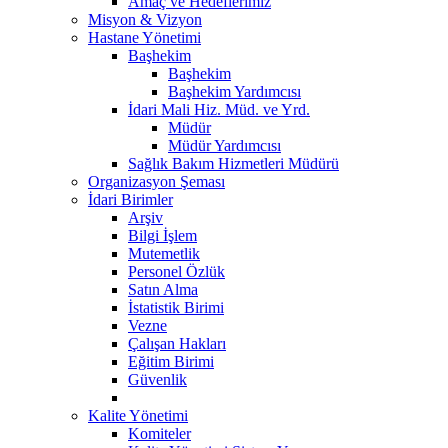
Amaç ve Hedeflerimiz
Misyon & Vizyon
Hastane Yönetimi
Başhekim
Başhekim
Başhekim Yardımcısı
İdari Mali Hiz. Müd. ve Yrd.
Müdür
Müdür Yardımcısı
Sağlık Bakım Hizmetleri Müdürü
Organizasyon Şeması
İdari Birimler
Arşiv
Bilgi İşlem
Mutemetlik
Personel Özlük
Satın Alma
İstatistik Birimi
Vezne
Çalışan Hakları
Eğitim Birimi
Güvenlik
Kalite Yönetimi
Komiteler