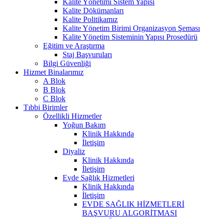
Kalite Yönetimi Sistem Yapısı
Kalite Dökümanları
Kalite Politikamız
Kalite Yönetim Birimi Organizasyon Şeması
Kalite Yönetim Sisteminin Yapısı Prosedürü
Eğitim ve Araştırma
Staj Başvuruları
Bilgi Güvenliği
Hizmet Binalarımız
A Blok
B Blok
C Blok
Tıbbi Birimler
Özellikli Hizmetler
Yoğun Bakım
Klinik Hakkında
İletişim
Diyaliz
Klinik Hakkında
İletişim
Evde Sağlık Hizmetleri
Klinik Hakkında
İletişim
EVDE SAĞLIK HİZMETLERİ
BAŞVURU ALGORİTMASI