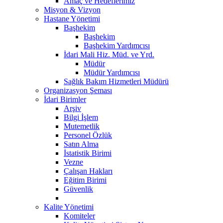
Amaç ve Hedeflerimiz
Misyon & Vizyon
Hastane Yönetimi
Başhekim
Başhekim
Başhekim Yardımcısı
İdari Mali Hiz. Müd. ve Yrd.
Müdür
Müdür Yardımcısı
Sağlık Bakım Hizmetleri Müdürü
Organizasyon Şeması
İdari Birimler
Arşiv
Bilgi İşlem
Mutemetlik
Personel Özlük
Satın Alma
İstatistik Birimi
Vezne
Çalışan Hakları
Eğitim Birimi
Güvenlik
Kalite Yönetimi
Komiteler