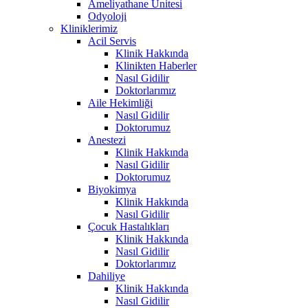
Ameliyathane Ünitesi
Odyoloji
Kliniklerimiz
Acil Servis
Klinik Hakkında
Klinikten Haberler
Nasıl Gidilir
Doktorlarımız
Aile Hekimliği
Nasıl Gidilir
Doktorumuz
Anestezi
Klinik Hakkında
Nasıl Gidilir
Doktorumuz
Biyokimya
Klinik Hakkında
Nasıl Gidilir
Çocuk Hastalıkları
Klinik Hakkında
Nasıl Gidilir
Doktorlarımız
Dahiliye
Klinik Hakkında
Nasıl Gidilir