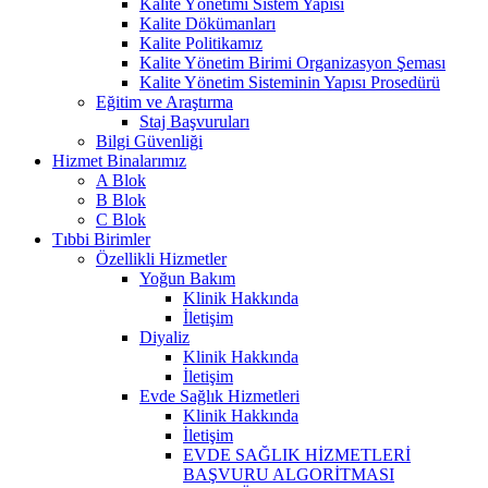
Kalite Yönetimi Sistem Yapısı
Kalite Dökümanları
Kalite Politikamız
Kalite Yönetim Birimi Organizasyon Şeması
Kalite Yönetim Sisteminin Yapısı Prosedürü
Eğitim ve Araştırma
Staj Başvuruları
Bilgi Güvenliği
Hizmet Binalarımız
A Blok
B Blok
C Blok
Tıbbi Birimler
Özellikli Hizmetler
Yoğun Bakım
Klinik Hakkında
İletişim
Diyaliz
Klinik Hakkında
İletişim
Evde Sağlık Hizmetleri
Klinik Hakkında
İletişim
EVDE SAĞLIK HİZMETLERİ
BAŞVURU ALGORİTMASI