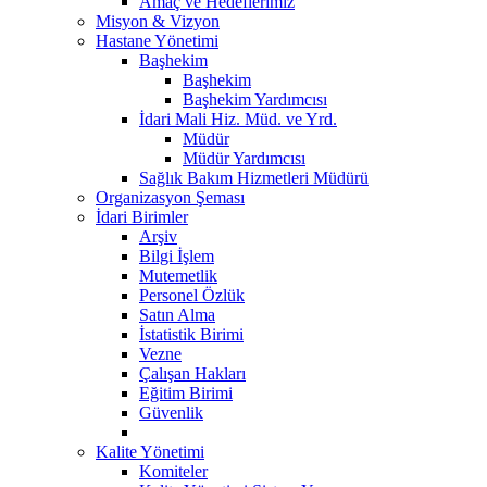
Amaç ve Hedeflerimiz
Misyon & Vizyon
Hastane Yönetimi
Başhekim
Başhekim
Başhekim Yardımcısı
İdari Mali Hiz. Müd. ve Yrd.
Müdür
Müdür Yardımcısı
Sağlık Bakım Hizmetleri Müdürü
Organizasyon Şeması
İdari Birimler
Arşiv
Bilgi İşlem
Mutemetlik
Personel Özlük
Satın Alma
İstatistik Birimi
Vezne
Çalışan Hakları
Eğitim Birimi
Güvenlik
Kalite Yönetimi
Komiteler