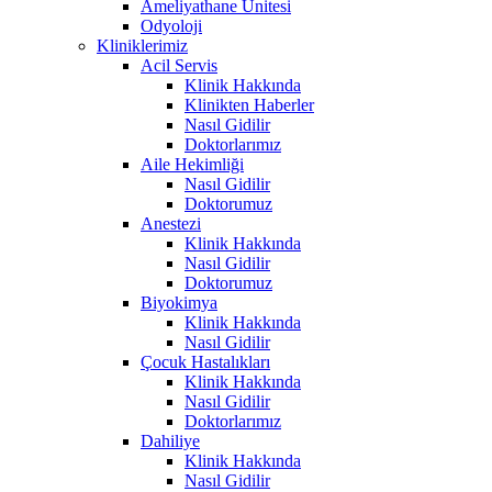
Ameliyathane Ünitesi
Odyoloji
Kliniklerimiz
Acil Servis
Klinik Hakkında
Klinikten Haberler
Nasıl Gidilir
Doktorlarımız
Aile Hekimliği
Nasıl Gidilir
Doktorumuz
Anestezi
Klinik Hakkında
Nasıl Gidilir
Doktorumuz
Biyokimya
Klinik Hakkında
Nasıl Gidilir
Çocuk Hastalıkları
Klinik Hakkında
Nasıl Gidilir
Doktorlarımız
Dahiliye
Klinik Hakkında
Nasıl Gidilir