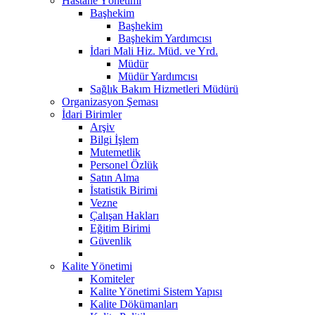
Hastane Yönetimi
Başhekim
Başhekim
Başhekim Yardımcısı
İdari Mali Hiz. Müd. ve Yrd.
Müdür
Müdür Yardımcısı
Sağlık Bakım Hizmetleri Müdürü
Organizasyon Şeması
İdari Birimler
Arşiv
Bilgi İşlem
Mutemetlik
Personel Özlük
Satın Alma
İstatistik Birimi
Vezne
Çalışan Hakları
Eğitim Birimi
Güvenlik
Kalite Yönetimi
Komiteler
Kalite Yönetimi Sistem Yapısı
Kalite Dökümanları