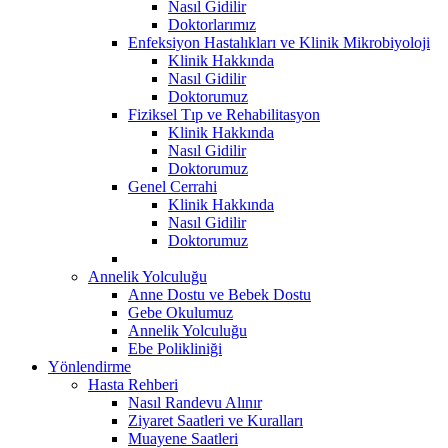
Nasıl Gidilir
Doktorlarımız
Enfeksiyon Hastalıkları ve Klinik Mikrobiyoloji
Klinik Hakkında
Nasıl Gidilir
Doktorumuz
Fiziksel Tıp ve Rehabilitasyon
Klinik Hakkında
Nasıl Gidilir
Doktorumuz
Genel Cerrahi
Klinik Hakkında
Nasıl Gidilir
Doktorumuz
Annelik Yolculuğu
Anne Dostu ve Bebek Dostu
Gebe Okulumuz
Annelik Yolculuğu
Ebe Polikliniği
Yönlendirme
Hasta Rehberi
Nasıl Randevu Alınır
Ziyaret Saatleri ve Kuralları
Muayene Saatleri