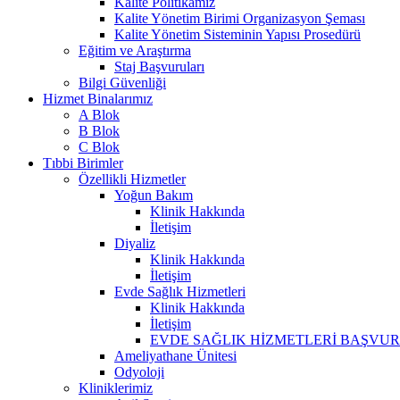
Kalite Politikamız
Kalite Yönetim Birimi Organizasyon Şeması
Kalite Yönetim Sisteminin Yapısı Prosedürü
Eğitim ve Araştırma
Staj Başvuruları
Bilgi Güvenliği
Hizmet Binalarımız
A Blok
B Blok
C Blok
Tıbbi Birimler
Özellikli Hizmetler
Yoğun Bakım
Klinik Hakkında
İletişim
Diyaliz
Klinik Hakkında
İletişim
Evde Sağlık Hizmetleri
Klinik Hakkında
İletişim
EVDE SAĞLIK HİZMETLERİ BAŞVU
Ameliyathane Ünitesi
Odyoloji
Kliniklerimiz