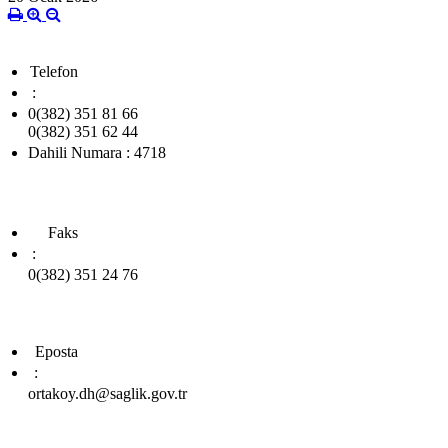
Telefon
:
0(382) 351 81 66
0(382) 351 62 44
Dahili Numara : 4718
Faks
:
0(382) 351 24 76
Eposta
:
ortakoy.dh@saglik.gov.tr