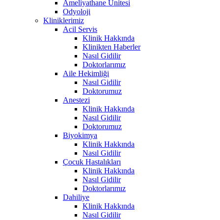
Ameliyathane Ünitesi
Odyoloji
Kliniklerimiz
Acil Servis
Klinik Hakkında
Klinikten Haberler
Nasıl Gidilir
Doktorlarımız
Aile Hekimliği
Nasıl Gidilir
Doktorumuz
Anestezi
Klinik Hakkında
Nasıl Gidilir
Doktorumuz
Biyokimya
Klinik Hakkında
Nasıl Gidilir
Çocuk Hastalıkları
Klinik Hakkında
Nasıl Gidilir
Doktorlarımız
Dahiliye
Klinik Hakkında
Nasıl Gidilir