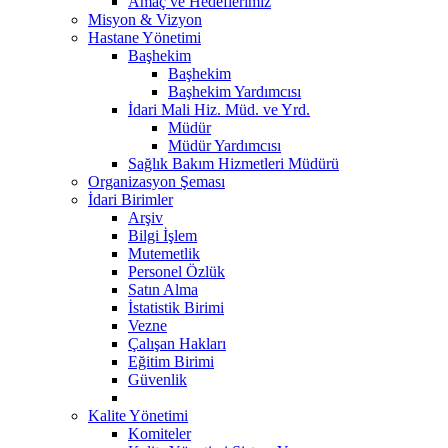
Amaç ve Hedeflerimiz
Misyon & Vizyon
Hastane Yönetimi
Başhekim
Başhekim
Başhekim Yardımcısı
İdari Mali Hiz. Müd. ve Yrd.
Müdür
Müdür Yardımcısı
Sağlık Bakım Hizmetleri Müdürü
Organizasyon Şeması
İdari Birimler
Arşiv
Bilgi İşlem
Mutemetlik
Personel Özlük
Satın Alma
İstatistik Birimi
Vezne
Çalışan Hakları
Eğitim Birimi
Güvenlik
Kalite Yönetimi
Komiteler