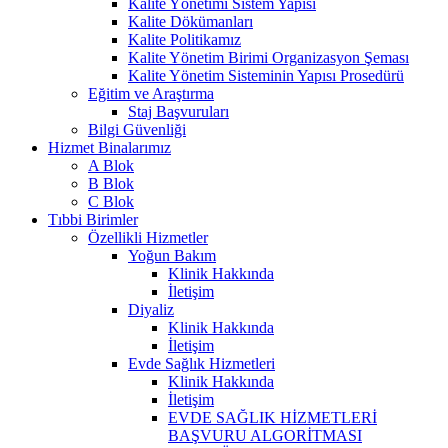
Kalite Yönetimi Sistem Yapısı
Kalite Dökümanları
Kalite Politikamız
Kalite Yönetim Birimi Organizasyon Şeması
Kalite Yönetim Sisteminin Yapısı Prosedürü
Eğitim ve Araştırma
Staj Başvuruları
Bilgi Güvenliği
Hizmet Binalarımız
A Blok
B Blok
C Blok
Tıbbi Birimler
Özellikli Hizmetler
Yoğun Bakım
Klinik Hakkında
İletişim
Diyaliz
Klinik Hakkında
İletişim
Evde Sağlık Hizmetleri
Klinik Hakkında
İletişim
EVDE SAĞLIK HİZMETLERİ
BAŞVURU ALGORİTMASI